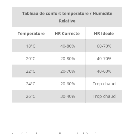
Tableau de confort température / Humidité
Relative
Température
HR Correcte
HR Idéale
18°C
40-80%
60-70%
20°C
20-80%
40-70%
22°C
20-70%
40-60%
24°C
20-60%
Trop chaud
26°C
30-40%
Trop chaud