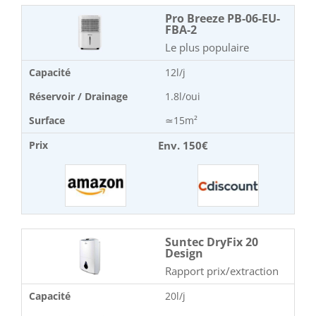
Pro Breeze PB-06-EU-
FBA-2
Le plus populaire
Capacité
12l/j
Réservoir / Drainage
1.8l/oui
Surface
≃15m²
Env. 150€
Prix
Suntec DryFix 20
Design
Rapport prix/extraction
Capacité
20l/j