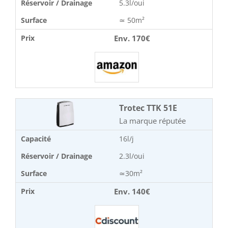
Réservoir / Drainage
5.3l/oui
Surface
≃ 50m²
Env. 170€
Prix
Trotec TTK 51E
La marque réputée
Capacité
16l/j
Réservoir / Drainage
2.3l/oui
Surface
≃30m²
Env. 140€
Prix